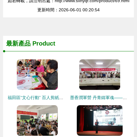
如若轉載，請注明出處：http://www.sxhyqf.com/product/69.html
更新時間：2026-06-01 00:20:54
最新產品
Product
福田區“文心行動” 百人剪紙千套作品，藝術馨香浸潤萬家
墨香潤軍營 丹青鑄軍魂——中華愛心書畫研究院“慶八一”文化共建活動紀實