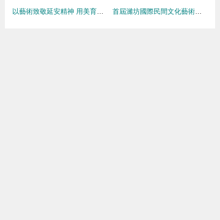
以藝術致敬延安精神 用美育傳承紅色文化——九江一中團委組織開展“美育云端課堂”活動紀實
首屆濰坊國際民間文化藝術交流進校園活動圓滿落幕，架起文化互鑒橋梁