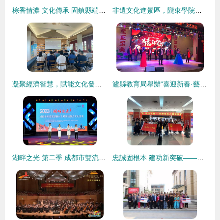
棕香情濃 文化傳承 固鎮縣端午節系列主題活動紀實
非遺文化進景區，隴東學院組織非遺展演走進平涼崆峒山，促進文旅深度融合
凝聚經濟智慧，賦能文化發展——區政協經濟界委員開展文化講座與藝術交流活動側記
瀘縣教育局舉辦“喜迎新春·藝韻飛揚”系列文藝交流活動
湖畔之光 第二季 成都市雙流區新時代文明實踐群眾文化活動點亮社區生活
忠誠固根本 建功新突破——藝術設計學院學生黨員主題黨日暨文化藝術交流活動側記