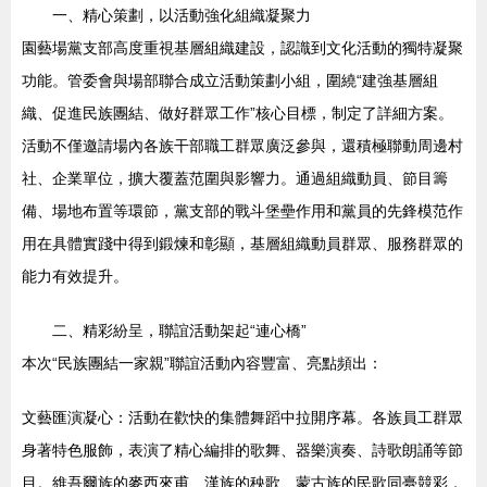
一、精心策劃，以活動強化組織凝聚力
園藝場黨支部高度重視基層組織建設，認識到文化活動的獨特凝聚
功能。管委會與場部聯合成立活動策劃小組，圍繞“建強基層組
織、促進民族團結、做好群眾工作”核心目標，制定了詳細方案。
活動不僅邀請場內各族干部職工群眾廣泛參與，還積極聯動周邊村
社、企業單位，擴大覆蓋范圍與影響力。通過組織動員、節目籌
備、場地布置等環節，黨支部的戰斗堡壘作用和黨員的先鋒模范作
用在具體實踐中得到鍛煉和彰顯，基層組織動員群眾、服務群眾的
能力有效提升。
二、精彩紛呈，聯誼活動架起“連心橋”
本次“民族團結一家親”聯誼活動內容豐富、亮點頻出：
文藝匯演凝心：活動在歡快的集體舞蹈中拉開序幕。各族員工群眾
身著特色服飾，表演了精心編排的歌舞、器樂演奏、詩歌朗誦等節
目。維吾爾族的麥西來甫、漢族的秧歌、蒙古族的民歌同臺競彩，