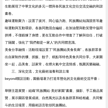
生動展現了中華文化的多元一體與各民族文化交往交流交融的和諧
畫卷。
趣味運動聚力：設置了拔河、同心協力跑、民族團結知識競答等趣
味運動與互動環節。各族同胞混合編組，在加油聲與歡笑聲中協同
拼搏，不僅鍛煉了身體，更在互動合作中增進了了解與信任，打破
了隔閡，強化了“我們都是一家人”的共同體意識。
美食分享融情：活動現場設置了“民族團結美食長廊”，各族群眾拿
出自家制作的馕、抓飯、餃子、糕點等特色美食共同分享。大家圍
坐一起，品美食、話家常，在煙火氣中交流情感，氛圍其樂融融。
三、深化交流，文化藝術滋養和諧土壤
beyond聯誼活動，園藝場著力打造常態化的文化藝術交流平臺：
舉辦主題展覽：組織“民族團結·美好家園”書畫、攝影、手工藝品展
覽，展示園區發展成就、自然風光以及各族群眾和睦相處、共同奮
斗的生活場景，用藝術語言歌頌民族團結。