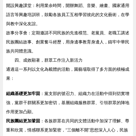
開設興趣課堂：利用業余時間，開辦舞蹈、音樂、繪畫、國家通用
語言等興趣培訓班，鼓勵各族員工互相學習彼此的文化藝術，在學
與教中深化友誼。
故事分享會：定期邀請不同民族的先進模范、老黨員、老職工講述
民族團結故事、創業奮斗經歷，用身邊事教育身邊人，鑄牢中華民
族共同體意識。
四、成效顯著，群眾工作注入新活力
通過這一系列以文化為載體的活動，園藝場取得了多方面的積極成
果：
組織基礎更加牢固
：黨支部的號召力、組織力在活動中得到切實增
強，黨群干群關系更加密切，基層組織服務群眾、引領群眾的陣地
作用更加凸顯。
民族團結更加鞏固
：各族群眾在共同的文體活動中加深了理解、尊
重和欣賞，情感聯系更加緊密，“三個離不開”思想深入人心，民族