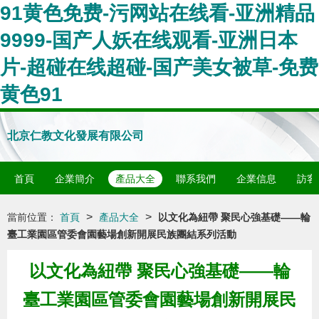
91黄色免费-污网站在线看-亚洲精品
9999-国产人妖在线观看-亚洲日本
片-超碰在线超碰-国产美女被草-免费
黄色91
北京仁教文化發展有限公司
首頁
企業簡介
產品大全
聯系我們
企業信息
訪客
>
>
當前位置：
首頁
產品大全
以文化為紐帶 聚民心強基礎——輪
臺工業園區管委會園藝場創新開展民族團結系列活動
以文化為紐帶 聚民心強基礎——輪
臺工業園區管委會園藝場創新開展民