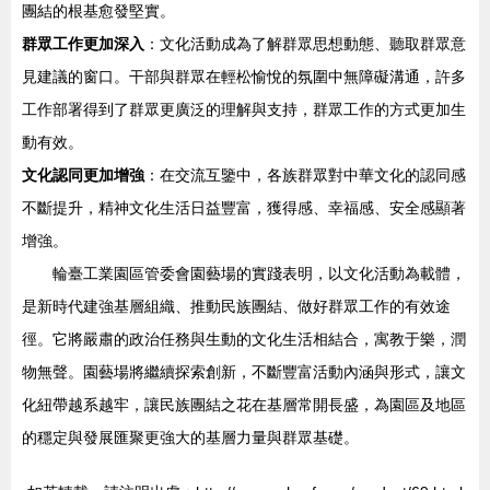
團結的根基愈發堅實。
群眾工作更加深入
：文化活動成為了解群眾思想動態、聽取群眾意
見建議的窗口。干部與群眾在輕松愉悅的氛圍中無障礙溝通，許多
工作部署得到了群眾更廣泛的理解與支持，群眾工作的方式更加生
動有效。
文化認同更加增強
：在交流互鑒中，各族群眾對中華文化的認同感
不斷提升，精神文化生活日益豐富，獲得感、幸福感、安全感顯著
增強。
輪臺工業園區管委會園藝場的實踐表明，以文化活動為載體，
是新時代建強基層組織、推動民族團結、做好群眾工作的有效途
徑。它將嚴肅的政治任務與生動的文化生活相結合，寓教于樂，潤
物無聲。園藝場將繼續探索創新，不斷豐富活動內涵與形式，讓文
化紐帶越系越牢，讓民族團結之花在基層常開長盛，為園區及地區
的穩定與發展匯聚更強大的基層力量與群眾基礎。